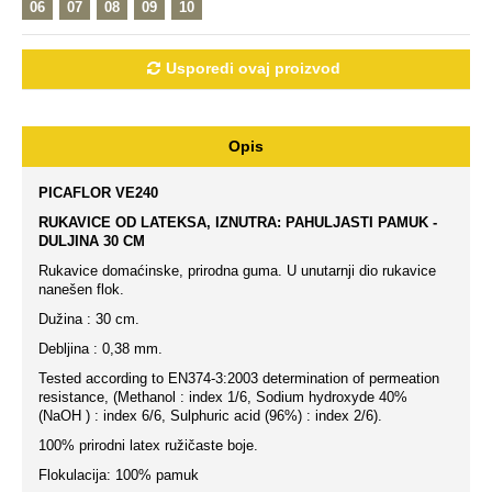
06
07
08
09
10
Usporedi ovaj proizvod
Opis
PICAFLOR VE240
RUKAVICE OD LATEKSA, IZNUTRA: PAHULJASTI PAMUK -
DULJINA 30 CM
Rukavice domaćinske, prirodna guma. U unutarnji dio rukavice
nanešen flok.
Dužina : 30 cm.
Debljina : 0,38 mm.
Tested according to EN374-3:2003 determination of permeation
resistance, (Methanol : index 1/6, Sodium hydroxyde 40%
(NaOH ) : index 6/6, Sulphuric acid (96%) : index 2/6).
100% prirodni latex ružičaste boje.
Flokulacija: 100% pamuk