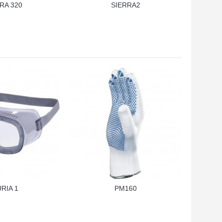
RA 320
SIERRA2
RIA 1
PM160