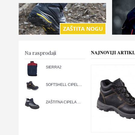
NAJNOVIJI ARTIKL
Na rasprodaji
SIERRA2
SOFTSHELL CIPELA PHYLON
ZAŠTITNA CIPELA FOREST O1 VISOKA