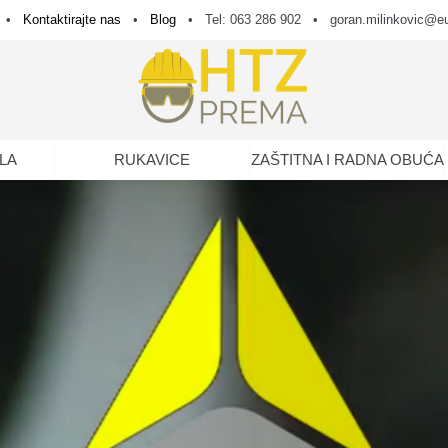
•
Kontaktirajte nas
•
Blog
•
Tel: 063 286 902
•
goran.milinkovic@e
LA
RUKAVICE
ZAŠTITNA I RADNA OBUĆA